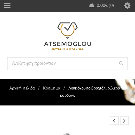
0.00
€
0
Αρχική σελίδα
/
Κόσμημα
/
Λευκόχρυσο βραχιόλι ριβιέρα με
κορδόνι.