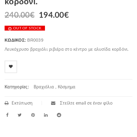
κορδόνι.
240.00
€
194.00
€
OUT OF STOCK
ΚΩΔΙΚΌΣ:
BR0039
Λευκόχρυσο βραχιόλι ριβιέρα στο κέντρο με αλυσίδα κορδόνι.
Κατηγορίες:
Βραχιόλια
,
Κόσμημα
Εκτύπωση
Στείλτε email σε έναν φίλο