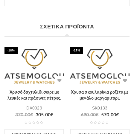
ΣΧΕΤΙΚΆ ΠΡΟΪΌΝΤΑ
-18%
-17%
Χρυσό δαχτυλίδι σειρέ με
Χρυσα σκουλαρίκια ροζέτα με
λευκές και πράσινες πέτρες.
μεγάλο μαργαριτάρι.
DX0029
SK0133
370.00
€
305.00
€
690.00
€
570.00
€