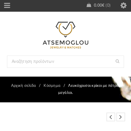
0.00
€
0
Αρχική σελίδα
/
Κόσμημα
/
Λευκόχρυσοι κρίκοι με πέτρες
μεγάλοι.