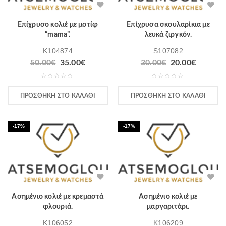
Επίχρυσο κολιέ με μοτίφ
Επίχρυσα σκουλαρίκια με
“mama”.
λευκά ζιργκόν.
K104874
S107082
50.00
€
35.00
€
30.00
€
20.00
€
ΠΡΟΣΘΉΚΗ ΣΤΟ ΚΑΛΆΘΙ
ΠΡΟΣΘΉΚΗ ΣΤΟ ΚΑΛΆΘΙ
-17%
-17%
Ασημένιο κολιέ με κρεμαστά
Ασημένιο κολιέ με
φλουριά.
μαργαριτάρι.
K106052
K106209