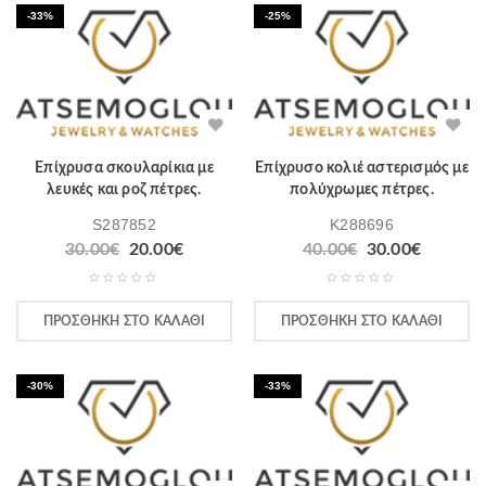
-33%
-25%
Επίχρυσα σκουλαρίκια με
Επίχρυσο κολιέ αστερισμός με
λευκές και ροζ πέτρες.
πολύχρωμες πέτρες.
S287852
K288696
30.00
€
20.00
€
40.00
€
30.00
€
ΠΡΟΣΘΉΚΗ ΣΤΟ ΚΑΛΆΘΙ
ΠΡΟΣΘΉΚΗ ΣΤΟ ΚΑΛΆΘΙ
-30%
-33%