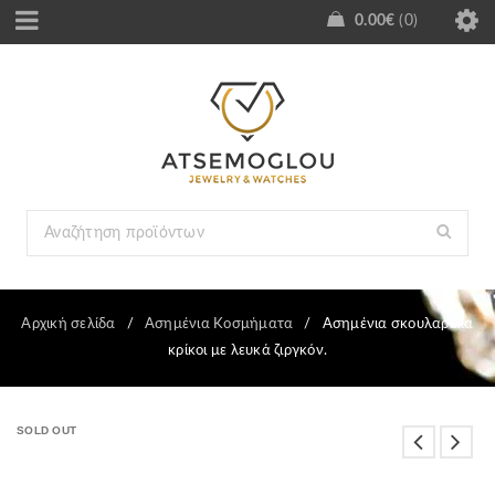
0.00
€
0
Αρχική σελίδα
/
Ασημένια Κοσμήματα
/
Ασημένια σκουλαρίκια
κρίκοι με λευκά ζιργκόν.
SOLD OUT