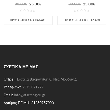
30.00
€
25.00
€
30.00
€
25.00
€
ΠΡΟΣΘΉΚΗ ΣΤΟ ΚΑΛΆΘΙ
ΠΡΟΣΘΉΚΗ ΣΤΟ ΚΑΛΆΘΙ
ΣΧΕΤΙΚΆ ΜΕ ΜΑΣ
Office:
Πλατεία Βασματζίδη 0, Νέα Μουδανιά
Τηλέφωνο:
2373 021229
Email:
info@atsemoglou.gr
Αριθμός Γ.Ε.ΜΗ: 31850757000