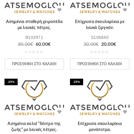
Ασημένια σταθερή χειροπέδα
Επίχρυσα σκουλαρίκια με
με λευκές πέτρες.
λευκά ζιργκόν.
B102971
S106840
80.00
€
60.00
€
30.00
€
20.00
€
ΠΡΟΣΘΉΚΗ ΣΤΟ ΚΑΛΆΘΙ
ΠΡΟΣΘΉΚΗ ΣΤΟ ΚΑΛΆΘΙ
-25%
-25%
Ασημένιο κολιέ “δέντρο της
Επίχρυσα σκουλαρίκια
ζωής” με λευκές πέτρες.
μονόπετρα.