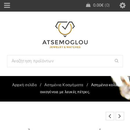
0.00
€
0
Αρχική σελίδα
/
Ασημένια Κοσμήματα
/
Ασημένιο κολιέ
οικογένεια με λευκές πέτρες.