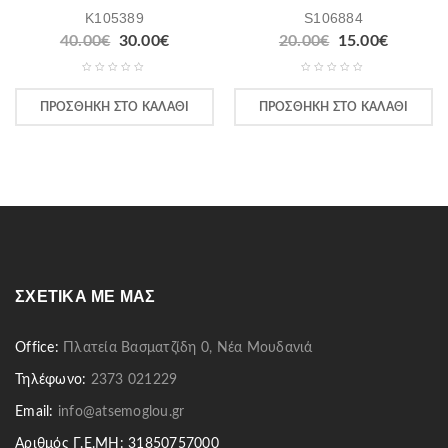
K105389
S106884
40.00
€
30.00
€
20.00
€
15.00
€
ΠΡΟΣΘΉΚΗ ΣΤΟ ΚΑΛΆΘΙ
ΠΡΟΣΘΉΚΗ ΣΤΟ ΚΑΛΆΘΙ
ΣΧΕΤΙΚΆ ΜΕ ΜΑΣ
Office:
Πλατεία Βασματζίδη 0, Νέα Μουδανιά
Τηλέφωνο:
2373 021229
Email:
info@atsemoglou.gr
Αριθμός Γ.Ε.ΜΗ: 31850757000