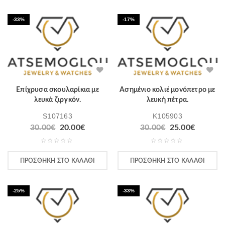
-33%
-17%
Επίχρυσα σκουλαρίκια με
Ασημένιο κολιέ μονόπετρο με
λευκά ζιργκόν.
λευκή πέτρα.
S107163
K105903
30.00
€
20.00
€
30.00
€
25.00
€
ΠΡΟΣΘΉΚΗ ΣΤΟ ΚΑΛΆΘΙ
ΠΡΟΣΘΉΚΗ ΣΤΟ ΚΑΛΆΘΙ
-25%
-33%