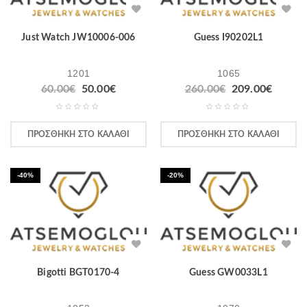
Just Watch JW10006-006
Guess I90202L1
1201
1065
Original
Η
Original
Η
60.00
€
50.00
€
260.00
€
209.00
€
price
τρέχουσα
price
τρέχο
was:
τιμή
was:
τιμή
60.00€.
είναι:
260.00€.
είναι:
ΠΡΟΣΘΉΚΗ ΣΤΟ ΚΑΛΆΘΙ
ΠΡΟΣΘΉΚΗ ΣΤΟ ΚΑΛΆΘΙ
50.00€.
209.00
-40%
-20%
Bigotti BGT0170-4
Guess GW0033L1