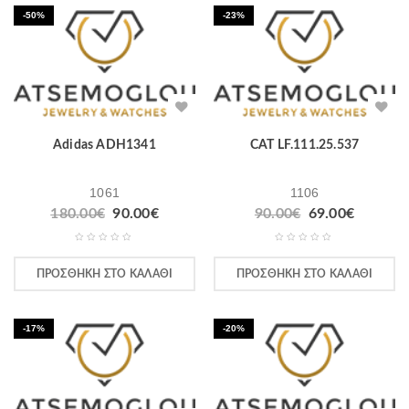
-50%
-23%
Adidas ADH1341
CAT LF.111.25.537
1061
1106
Original
Η
Original
Η
180.00
€
90.00
€
90.00
€
69.00
€
price
τρέχουσα
price
τρέχου
was:
τιμή
was:
τιμή
180.00€.
είναι:
90.00€.
είναι:
ΠΡΟΣΘΉΚΗ ΣΤΟ ΚΑΛΆΘΙ
ΠΡΟΣΘΉΚΗ ΣΤΟ ΚΑΛΆΘΙ
90.00€.
69.00€.
-17%
-20%