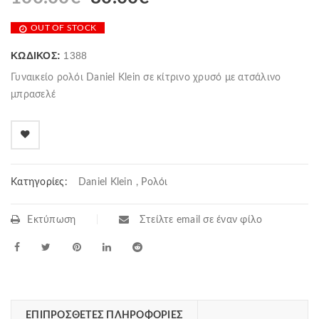
price
τρέχουσα
OUT OF STOCK
was:
τιμή
100.00€.
είναι:
ΚΩΔΙΚΌΣ:
1388
80.00€.
Γυναικείο ρολόι Daniel Klein σε κίτρινο χρυσό με ατσάλινο
μπρασελέ
Κατηγορίες:
Daniel Klein
,
Ρολόι
Εκτύπωση
Στείλτε email σε έναν φίλο
ΕΠΙΠΡΌΣΘΕΤΕΣ ΠΛΗΡΟΦΟΡΊΕΣ