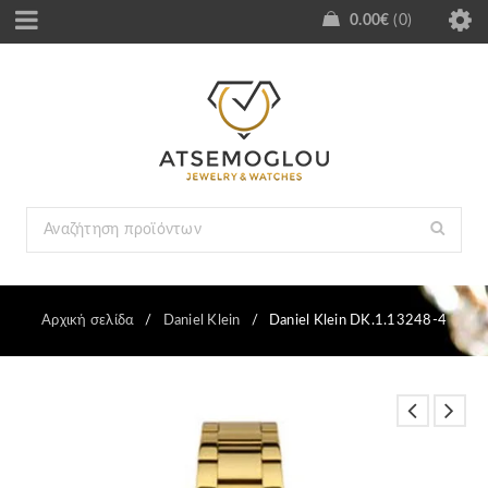
0.00
€
0
Αρχική σελίδα
/
Daniel Klein
/
Daniel Klein DK.1.13248-4