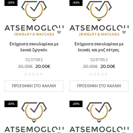
-33%
-33%
Επίχρυσα σκουλαρίκια με
Επίχρυσα σκουλαρίκια με
λευκά ζιργκόν.
λευκές και ροζ πέτρες.
S107082
S287852
30.00
€
20.00
€
30.00
€
20.00
€
ΠΡΟΣΘΉΚΗ ΣΤΟ ΚΑΛΆΘΙ
ΠΡΟΣΘΉΚΗ ΣΤΟ ΚΑΛΆΘΙ
-33%
-25%