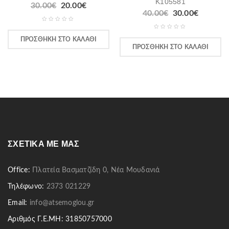
K105581
30.00
€
20.00
€
40.00
€
30.00
€
ΠΡΟΣΘΉΚΗ ΣΤΟ ΚΑΛΆΘΙ
ΠΡΟΣΘΉΚΗ ΣΤΟ ΚΑΛΆΘΙ
ΣΧΕΤΙΚΆ ΜΕ ΜΑΣ
Office:
Πλατεία Βασματζίδη 0, Νέα Μουδανιά
Τηλέφωνο:
2373 021229
Email:
info@atsemoglou.gr
Αριθμός Γ.Ε.ΜΗ: 31850757000