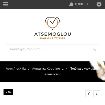
0.00
€
0
Αρχική σελίδα
/
Ασημένια Κοσμήματα
/
Παιδικά σκουλαρίκια
πεταλούδα.
-33%