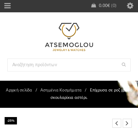
0.00
€
0
Αρχική σελίδα
/
Ασημένια Κοσμήματα
/
Επίχρυσα σε ροζ χρυσό
σκουλαρίκια αστέρι.
-25%