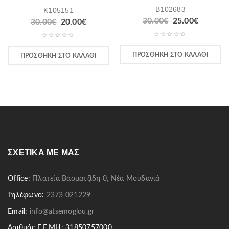
B102683
K105151
30.00
€
25.00
€
30.00
€
20.00
€
ΠΡΟΣΘΉΚΗ ΣΤΟ ΚΑΛΆΘΙ
ΠΡΟΣΘΉΚΗ ΣΤΟ ΚΑΛΆΘΙ
ΣΧΕΤΙΚΆ ΜΕ ΜΑΣ
Office:
Πλατεία Βασματζίδη 0, Νέα Μουδανιά
Τηλέφωνο:
2373 021229
Email:
info@atsemoglou.gr
Αριθμός Γ.Ε.ΜΗ: 31850757000