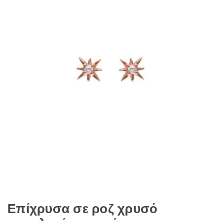
Επίχρυσα σε ροζ χρυσό