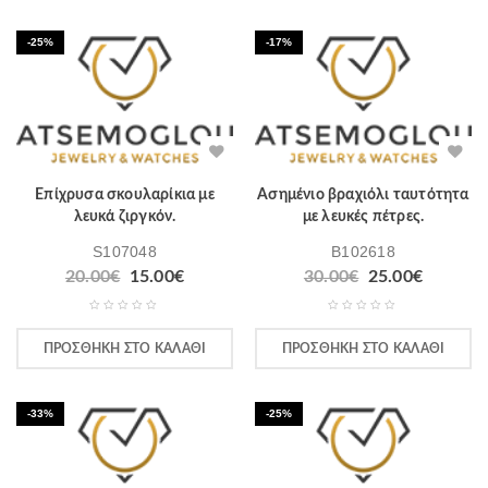
-25%
-17%
Επίχρυσα σκουλαρίκια με
Ασημένιο βραχιόλι ταυτότητα
λευκά ζιργκόν.
με λευκές πέτρες.
S107048
B102618
20.00
€
15.00
€
30.00
€
25.00
€
ΠΡΟΣΘΉΚΗ ΣΤΟ ΚΑΛΆΘΙ
ΠΡΟΣΘΉΚΗ ΣΤΟ ΚΑΛΆΘΙ
-33%
-25%