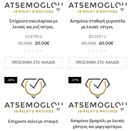
Επίχρυσα σκουλαρίκια με
Ασημένια σταθερή χειροπέδα
λευκές και ροζ πέτρες.
με λευκές πέτρες.
S287852
B102971
30.00
€
20.00
€
80.00
€
60.00
€
ΠΡΟΣΘΉΚΗ ΣΤΟ ΚΑΛΆΘΙ
ΠΡΟΣΘΉΚΗ ΣΤΟ ΚΑΛΆΘΙ
-33%
-17%
Ασημένιο βραχιόλι με λευκές
Επίχρυσο κολιέ με σταυρό.
χάντρες και μαργαριτάρια.